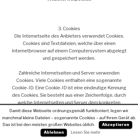
3. Cookies
Die Internetseite des Anbieters verwendet Cookies.
Cookies sind Textdateien, welche über einen
Internetbrowser auf einem Computersystem abgelegt
und gespeichert werden.
Zahlreiche Internetseiten und Server verwenden
Cookies. Viele Cookies enthalten eine sogenannte
Cookie-ID. Eine Cookie-ID ist eine eindeutige Kennung
des Cookies. Sie besteht aus einer Zeichenfolge, durch
welche Internetseiten und Server dem konkreten
Internetbrowser zugeordnet werden können, in dem das
Damit diese Webseite ordnungsgemäß funktioniert, legen wir
Cookie gespeichert wurde. Dies ermöglicht es den
manchmal kleine Dateien – sogenannte Cookies – auf Ihrem Gerät ab.
Das ist bei den meisten großen Websites üblich.
Akzeptieren
besuchten Internetseiten und Servern, den individuellen
Browser der betroffenen Person von anderen
Ablehnen
Lesen Sie mehr